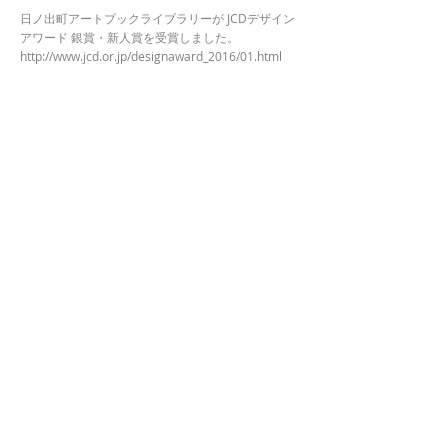
日ノ出町アートブックライブラリーが JCDデザイン
アワード 銀賞・新人賞を受賞しました。
http://www.jcd.or.jp/designaward_2016/01.html