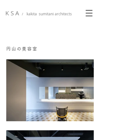
K S A
kakita sumitani architects
/
円山の美容室